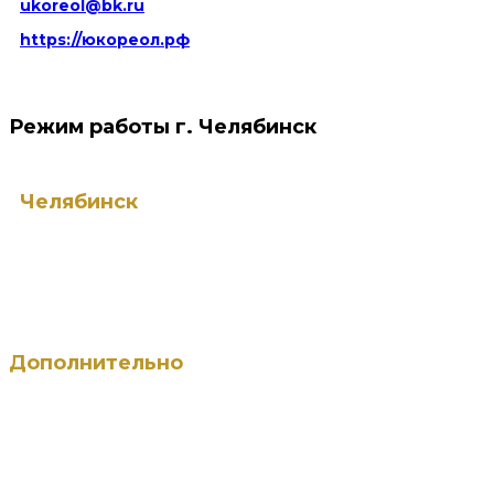
ukoreol@bk.ru
https://юкореол.рф
Режим работы г. Челябинск
Челябинск
ПН — ЧТ: с 9:00 до 18:00
ПТ: с 09:00 до 17:00
СБ: с 9:00 до 18:00 (по записи)
ВС — выходной
Дополнительно
Остановка - Кинотеатр Пушкина. Пешком от
остановки 5-6 минут. Есть городская парковка для
Вашего автомобиля.