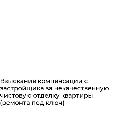
Мы искренне верим, что каждый человек имеет
право на качественную юридическую помощь, в
том числе при осуществлении такого важного
шага, как приобретения недвижимости.
Сотрудникам ЮК «Ореол» важно защитить
интересы каждого клиента, не взирая на
возможные препятствия, и мы делаем и будем
делать все для этого.
Бесплатная консультация
+7 (351) 214-214-4
Взыскание компенсации с
застройщика за некачественную
чистовую отделку квартиры
(ремонта под ключ)