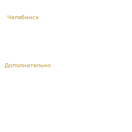
Челябинск
ПН — ЧТ: с 9:00 до 18:00
ПТ: с 09:00 до 17:00
СБ: с 9:00 до 18:00 (по записи)
ВС — выходной
Дополнительно
Остановка - Кинотеатр Пушкина. Пешком от
остановки 5-6 минут. Есть городская парковка для
Вашего автомобиля.
Контакты г. Екатеринбург
г. Екатеринбург ул. Юлиуса Фучика д. 5