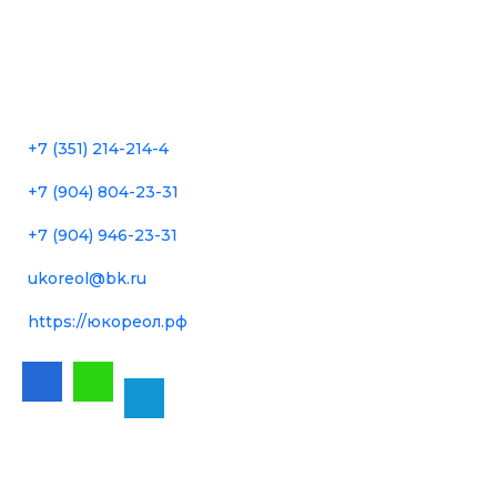
Контакты г. Челябинск
г. Челябинск, ул. Пушкина, д. 66а, 5 этаж
+7 (351) 214-214-4
+7 (904) 804-23-31
+7 (904) 946-23-31
ukoreol@bk.ru
https://юкореол.рф
Режим работы г. Челябинск