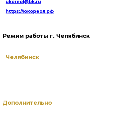
ukoreol@bk.ru
https://юкореол.рф
Режим работы г. Челябинск
Челябинск
ПН — ЧТ: с 9:00 до 18:00
ПТ: с 09:00 до 17:00
СБ: с 9:00 до 18:00 (по записи)
ВС — выходной
Дополнительно
Остановка - Кинотеатр Пушкина. Пешком от
остановки 5-6 минут. Есть городская парковка для
Вашего автомобиля.